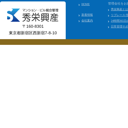
管理会社をお
HOME
秀栄興産とは
新着情報
リプレース/
会社案内
24時間365
〒160-8301
日常管理サポ
東京都新宿区西新宿7-8-10