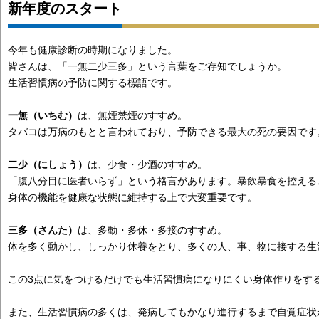
新年度のスタート
今年も健康診断の時期になりました。
皆さんは、「一無二少三多」という言葉をご存知でしょうか。
生活習慣病の予防に関する標語です。
一無（いちむ）
は、無煙禁煙のすすめ。
タバコは万病のもとと言われており、予防できる最大の死の要因です
二少（にしょう）
は、少食・少酒のすすめ。
「腹八分目に医者いらず」という格言があります。暴飲暴食を控える
身体の機能を健康な状態に維持する上で大変重要です。
三多（さんた）
は、多動・多休・多接のすすめ。
体を多く動かし、しっかり休養をとり、多くの人、事、物に接する生
この3点に気をつけるだけでも生活習慣病になりにくい身体作りをす
また、生活習慣病の多くは、発病してもかなり進行するまで自覚症状