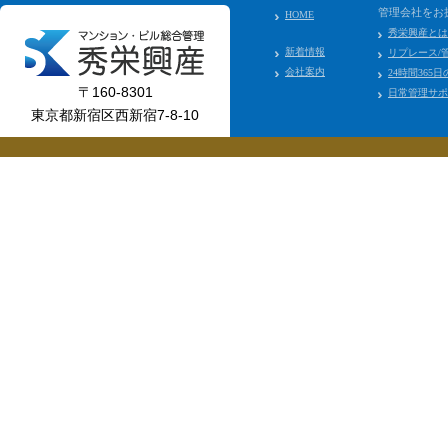
管理会社をお
HOME
秀栄興産とは
新着情報
リプレース/
会社案内
24時間365
〒160-8301
日常管理サポ
東京都新宿区西新宿7-8-10