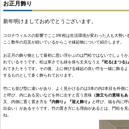
お正月飾り
新年明けましておめでとうございます。
コロナウィルスの影響でここ3年程は生活環境が変わった人も大勢い
ここ数年の厄災が続いているからこそ縁起物について紹介します。
お正月の飾り物として最初に思い浮かぶのは門松ではないでしょうか
れているそうです。松は寒さでも緑を保ち丈夫なうえ
『祀る(まつる)
れてきたそうです。その後、上に伸びる縁起の良い竹を一緒に飾るよ
するものとして多く飾られております。
竹にも並び型に違いがあり、よく見かけるのは3本の内2本目を外側
と呼び、内にある災いなどを外に出すと言う意味
（旅立ちの意味もあ
又、内側に置く置き方を
『内飾り』
『迎え飾り』
と呼び、福を内に呼
出会い）があるそうです。竹の置き方にも理由があるとは、門松を見
ね。