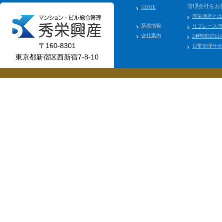
管理会社をお
HOME
秀栄興産とは
新着情報
リプレース/
会社案内
24時間365
〒160-8301
日常管理サポ
東京都新宿区西新宿7-8-10