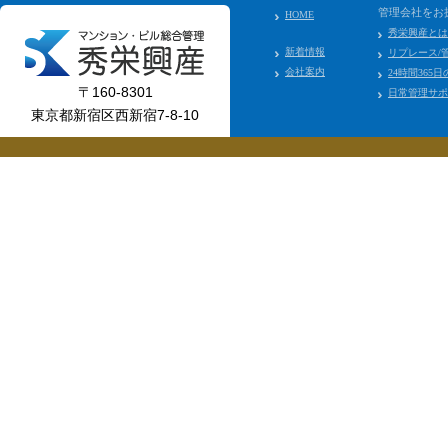
管理会社をお
HOME
秀栄興産とは
新着情報
リプレース/
会社案内
24時間365
〒160-8301
日常管理サポ
東京都新宿区西新宿7-8-10