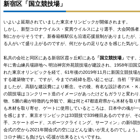
新宿区「国立競技場」
いよいよ延期されていました東京オリンピックが開催されます。
しかし、新型コロナウイルス・変異ウイルスにより選手、大会関係者
制にかかりそうです。新春箱根駅伝も沿道応援規制がありましたが、
る人がいて盛り上がるのですが、何だかもの足りなさを感じた気がし
私共の会社と同区にある新宿区霞ヶ丘町にある
「国立競技場」
です。
年に青山練兵場跡地へ 明治神宮外苑競技場が建設され、1958年旧国
れた東京オリンピックを経て、61年後の2019年11月に新国立競技場
する建築物です。ですが、今までの経緯を思い起こせば、当初「宇宙
ましたが、高額な建設費により断念。その後、有名な設計者のＫ・Ｋ
の競技場はコンクリート造のイメージがあったけどもガラリと変わり
物、5層の廂が特徴的な外観で、廂は何と47都道府県から木材を取り
も木材を取り寄せ、ゲートに使用しているところは、日本中の魂が一
を感じます。東京オリンピックは33競技で339種目あるのですが、
手、スケートボード、スポーツクライミング、サーフィン」の新5競技
会式の空から2021年開会式の空にはどんな違いが見えるのでしょう
コロナ禍にも負けない応援が出来るといいですね。