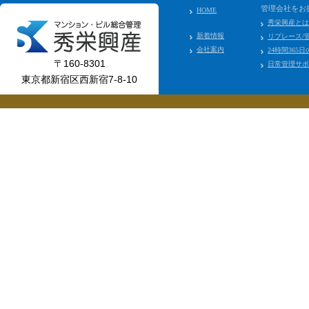
管理会社をお
HOME
秀栄興産とは
新着情報
リプレース/
会社案内
24時間365
〒160-8301
日常管理サポ
東京都新宿区西新宿7-8-10