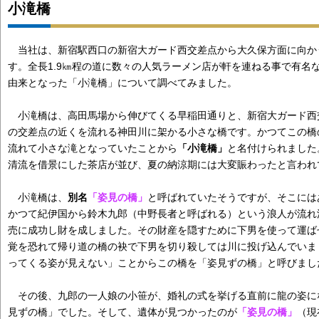
小滝橋
０
当社は、新宿駅西口の新宿大ガード西交差点から大久保方面に向か
す。全長1.9㎞程の道に数々の人気ラーメン店が軒を連ねる事で有名
由来となった「小滝橋」について調べてみました。
０
小滝橋は、高田馬場から伸びてくる早稲田通りと、新宿大ガード西
の交差点の近くを流れる神田川に架かる小さな橋です。かつてこの橋
流れて小さな滝となっていたことから
「小滝橋」
と名付けられました
清流を借景にした茶店が並び、夏の納涼期には大変賑わったと言われ
小滝橋は、
別名
「姿見の橋」
と呼ばれていたそうですが、そこには
かつて紀伊国から鈴木九郎（中野長者と呼ばれる）という浪人が流れ
売に成功し財を成しました。その財産を隠すために下男を使って運ば
覚を恐れて帰り道の橋の袂で下男を切り殺しては川に投げ込んでいま
ってくる姿が見えない」ことからこの橋を「姿見ずの橋」と呼びまし
その後、九郎の一人娘の小笹が、婚礼の式を挙げる直前に龍の姿に
見ずの橋」でした。そして、遺体が見つかったのが
「姿見の橋」
（現