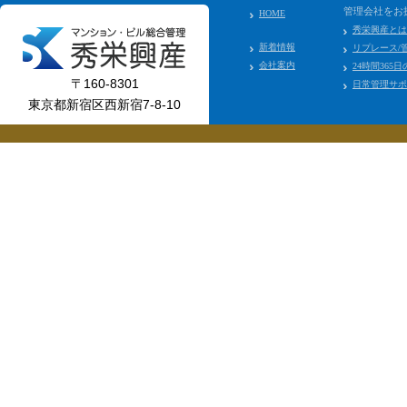
管理会社をお
HOME
秀栄興産とは
新着情報
リプレース/
会社案内
24時間365
〒160-8301
日常管理サポ
東京都新宿区西新宿7-8-10